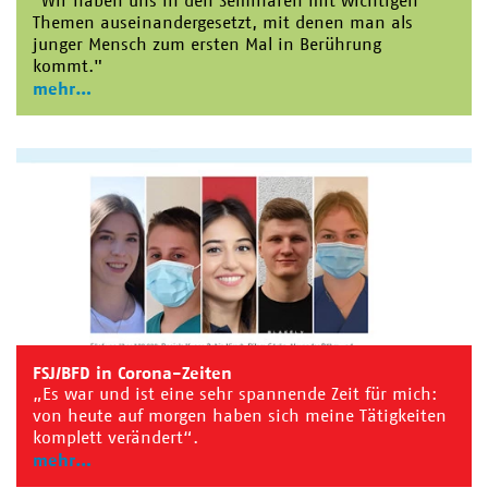
"Wir haben uns in den Seminaren mit wichtigen
Themen auseinandergesetzt, mit denen man als
junger Mensch zum ersten Mal in Berührung
kommt."
mehr
FSJ/BFD in Corona-Zeiten
„Es war und ist eine sehr spannende Zeit für mich:
von heute auf morgen haben sich meine Tätigkeiten
komplett verändert“.
mehr