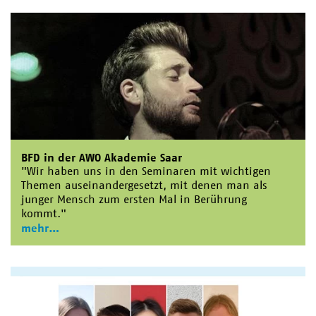
BFD in der AWO Akademie Saar
"Wir haben uns in den Seminaren mit wichtigen
Themen auseinandergesetzt, mit denen man als
junger Mensch zum ersten Mal in Berührung
kommt."
mehr